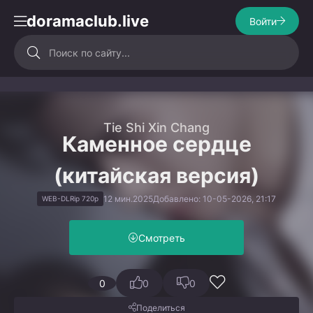
doramaclub.live
Войти
Tie Shi Xin Chang
Каменное сердце
(китайская версия)
12 мин.
2025
Добавлено: 10-05-2026, 21:17
WEB-DLRip 720p
Смотреть
0
0
0
Поделиться