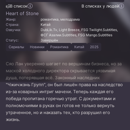
В список
В списках у людей
Heart of Stone
Жанр:
романтика, мелодрама
Страна:
Китай
Озвучка:
DubLik.Tv, Light Breeze, FSG Twilight.Subtitles,
ФСГ Азалии.Subtitles, FSG Mango.Subtitles
Статус:
Завершён
Сериалы
Новинки
Романтика
Китай
2025
Сяо Лан уверенно шагает по вершинам бизнеса, но за
маской холодного директора скрывается уязвимая
душа, потерявшая всё. Законный наследник
"Чжичжэнь Групп", он был лишён права на наследство
из-за коварных интриг мачехи. Теперь каждая его
победа пропитана горечью утрат. С документами и
полномочиями в руках он готов не только вернуть
утраченное, но и наказать тех, кто разрушил его
жизнь.