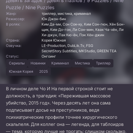
Девять загадок / Девять Пазлов / 9 Puzzles / Nine
Puzzle / Nine Puzzles
Жанр:
триллер, мистика, криминал
Режиссер:
Юн Джон-бин
В ролях:
Ким Да-ми, Сон Сок-ку, Ким Сон-гюн, Хён Бон-
щик, Ким До-гон, Ли Сон-мин, Квак Ча-хён, Ли
Хи-джун, Пак Кю-ён, Пэк Хён-джин
Страна:
Корея Южная
Озвучка:
LE-Production, DubLik.Tv, FSG
SecretStory.Subtitles, MKStudio, GREEN TEA
Статус:
Онгоинг
Сериалы
Новинки
Криминал
Мистика
Триллер
Южная Корея
2025
В личном деле Чо И На первой строкой стоит не
должность, а трагедия: «Пережившая массовое
убийство, 2015 год». Через десять лет она сама
подписывает досье на преступников, ведя
психиатрические профили точнее хирургического
скальпеля. Для коллег она — легенда, для таблоидов
— тема, которую лучше не трогать: слишком скользко,