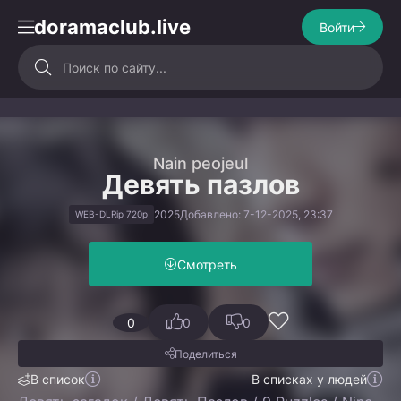
doramaclub.live
Войти
Nain peojeul
Девять пазлов
2025
Добавлено: 7-12-2025, 23:37
WEB-DLRip 720p
Смотреть
0
0
0
Поделиться
В список
В списках у людей