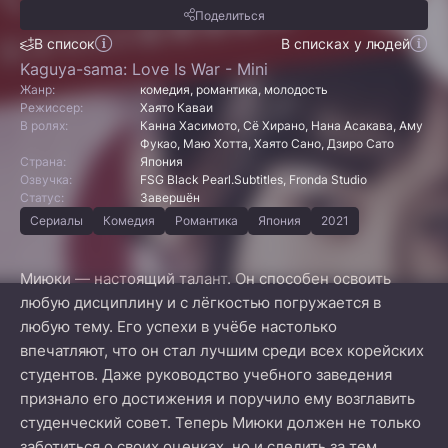
Поделиться
В список
В списках у людей
Kaguya-sama: Love Is War - Mini
Жанр:
комедия, романтика, молодость
Режиссер:
Хаято Каваи
В ролях:
Канна Хасимото, Сё Хирано, Нана Асакава, Аму
Фукао, Маю Хотта, Хаято Сано, Дзиро Сато
Страна:
Япония
Озвучка:
FSG Black Pearl.Subtitles, Fronda Studio
Статус:
Завершён
Сериалы
Комедия
Романтика
Япония
2021
Миюки — настоящий талант. Он способен освоить
любую дисциплину и с лёгкостью погружается в
любую тему. Его успехи в учёбе настолько
впечатляют, что он стал лучшим среди всех корейских
студентов. Даже руководство учебного заведения
признало его достижения и поручило ему возглавить
студенческий совет. Теперь Миюки должен не только
заботиться о своих оценках, но и следить за тем,