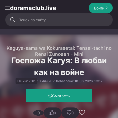
doramaclub.live
Войти
Kaguya-sama wa Kokurasetai: Tensai-tachi no
Renai Zunosen - Mini
Госпожа Кагуя: В любви
как на войне
10 мин.
2021
Добавлено: 18-06-2026, 23:17
HDTVRip 720p
Смотреть
0
0
0