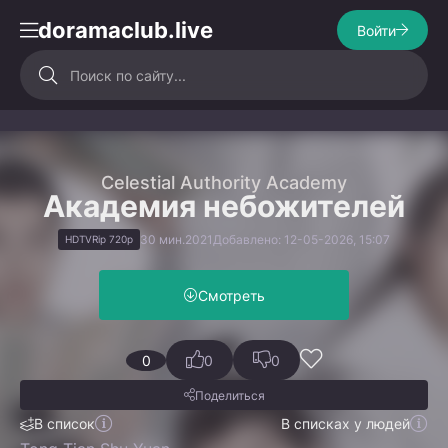
doramaclub.live
Войти
Celestial Authority Academy
Академия небожителей
30 мин.
2021
Добавлено: 12-05-2026, 15:07
HDTVRip 720p
Смотреть
0
0
0
Поделиться
В список
В списках у людей