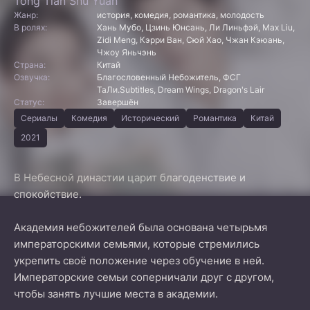
Tong Tian Shu Yuan
Жанр:
история, комедия, романтика, молодость
В ролях:
Хань Мубо, Цзинь Юнсань, Ли Линьфэй, Max Liu,
Zidi Meng, Кэрри Ван, Сюй Хао, Чжан Кэюань,
Чжоу Яньчэнь
Страна:
Китай
Озвучка:
Благословенный Небожитель, ФСГ
ТаЛи.Subtitles, Dream Wings, Dragon's Lair
Статус:
Завершён
Сериалы
Комедия
Исторический
Романтика
Китай
2021
В Небесной династии царит благоденствие и
спокойствие.
Академия небожителей была основана четырьмя
императорскими семьями, которые стремились
укрепить своё положение через обучение в ней.
Императорские семьи соперничали друг с другом,
чтобы занять лучшие места в академии.