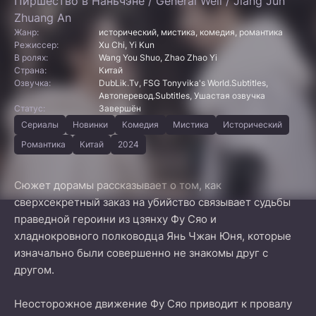
Пиршество в Наньчэне / General Well / Jiang Jun
Zhuang An
Жанр:
исторический, мистика, комедия, романтика
Режиссер:
Xu Chi, Yi Kun
В ролях:
Wang You Shuo, Zhao Zhao Yi
Страна:
Китай
Озвучка:
DubLik.Tv, FSG Tonyvika's World.Subtitles,
Автоперевод.Subtitles, Ушастая озвучка
Статус:
Завершён
Сериалы
Новинки
Комедия
Мистика
Исторический
Романтика
Китай
2024
Сюжет дорамы рассказывает о том, как
сверхсекретный заказ на убийство связывает судьбы
праведной героини из цзянху Фу Сяо и
хладнокровного полководца Янь Чжан Юня, которые
изначально были совершенно не знакомы друг с
другом.
Неосторожное движение Фу Сяо приводит к провалу