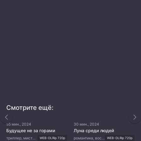
Смотрите ещё:
55 мин., 2024
30 мин., 2024
Будущее не за горами
Луна среди людей
триллер, мистика, драма, сверхъестественное
романтика, восточные единоборства, фэнтези
WEB-DLRip 720p
WEB-DLRip 720p