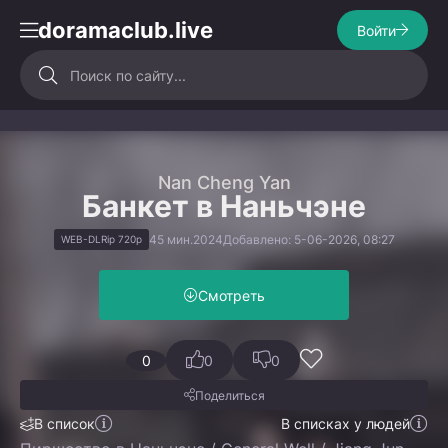
doramaclub.live
Войти
Nan Cheng Yan
Банкет в Наньчэне
45 мин.
2024
Добавлено: 5-06-2026, 08:27
WEB-DLRip 720p
Смотреть
0
0
0
Поделиться
В список
В списках у людей